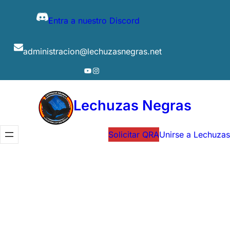
Entra a nuestro Discord
administracion@lechuzasnegras.net
YouTube
Instagram
Lechuzas Negras
Solicitar QRA
Unirse a Lechuzas
BARBIE85
Juampi