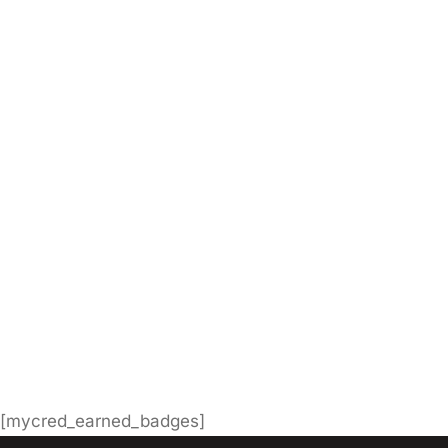
Información
Entradas
Comentarios
[mycred_earned_badges]