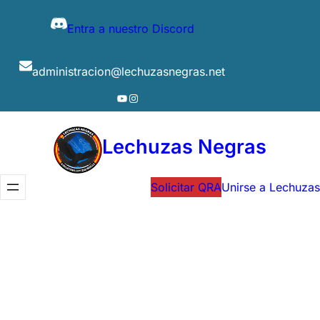
Entra a nuestro Discord
administracion@lechuzasnegras.net
YouTube
Instagram
Lechuzas Negras
Solicitar QRA
Unirse a Lechuzas
BARBIE85
Juampi