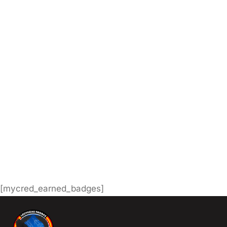
Dirección de correo electrónico
jpmoralesgar@gmail.com
Nombre
BARBIE85
Apellidos
Juampi
[mycred_earned_badges]