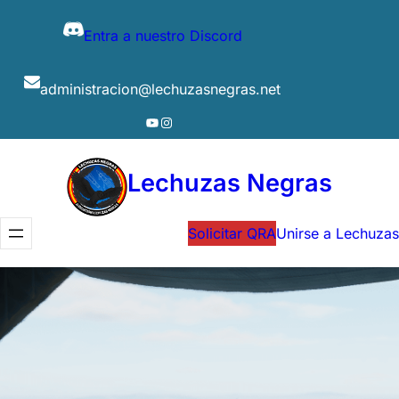
Entra a nuestro Discord
administracion@lechuzasnegras.net
YouTube
Instagram
Lechuzas Negras
Solicitar QRA
Unirse a Lechuzas