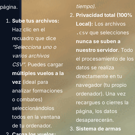
tiempo).
página.
Privacidad total (100%
Sube tus archivos:
Local):
Los archivos
Haz clic en el
.csv
que selecciones
recuadro que dice
nunca se suben a
“Selecciona uno o
nuestro servidor
. Todo
varios archivos
el procesamiento de los
CSV”
. Puedes cargar
datos se realiza
múltiples vuelos a la
directamente en tu
vez
(ideal para
navegador (tu propio
analizar formaciones
ordenador). Una vez
o combates)
recargues o cierres la
seleccionándolos
página, los datos
todos en la ventana
desaparecerán.
de tu ordenador.
Sistema de armas
Carga los vuelos: