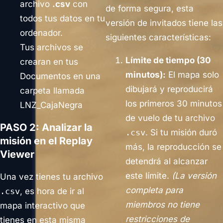
archivo
.csv
con
de forma segura, esta
todos tus datos en tu
versión de invitados tiene las
ordenador.
siguientes características:
Tus archivos se
Límite de tiempo (30
crearan en tus
minutos):
El mapa solo
Documentos en una
dibujará y reproducirá
carpeta llamada
los primeros 30 minutos
LNZ_CajaNegra
de vuelo de tu archivo
PASO 2: Analizar la
.csv
. Si tu misión duró
misión en el Replay
más, la reproducción se
Viewer
detendrá al alcanzar
este límite.
(La versión
Una vez tienes tu archivo
completa para
.csv
, es hora de ir al
miembros no tiene
mapa interactivo que
restricciones de
tienes en esta misma