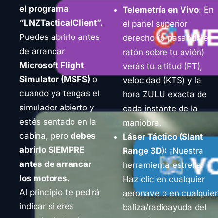
el programa
Telemetría en Vivo:
En
“LNZTacticalClient”.
el panel superior
Puedes abrirlo antes
derecho (o pasando el
de arrancar
ratón sobre tu avión)
Microsoft Flight
verás tu altitud (FT),
Simulator (MSFS)
o
velocidad (KTS) y la
cuando ya tengas el
hora ZULU exacta de
simulador abierto y
cada instante de la
estés sentado en la
maniobra.
cabina, pero
debes
Láser Táctico (Slant
abrirlo SIEMPRE
Range 3D):
¡Nuestra
antes de arrancar
herramienta estrella!
los motores
.
Haz clic en cualquier
Al principio te pedirá
aeronave o en cualquier
indicar si eres
baliza/radioayuda del