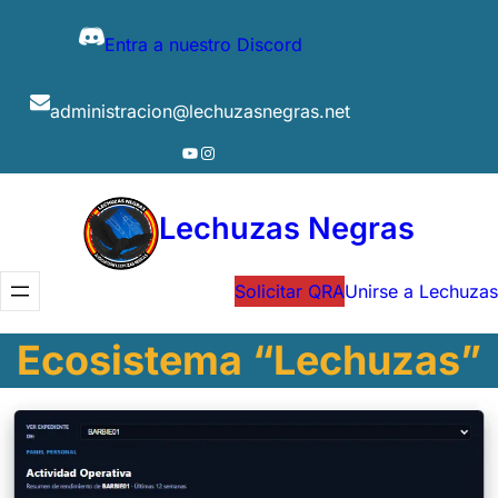
Entra a nuestro Discord
administracion@lechuzasnegras.net
YouTube
Instagram
Lechuzas Negras
Solicitar QRA
Unirse a Lechuzas
Ecosistema “Lechuzas”