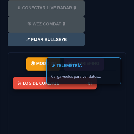
📡 CONECTAR LIVE RADAR 🔒
🎯 WEZ COMBAT 🔒
📍 FIJAR BULLSEYE
🌍 MODO 3D
📊 DEBRIEFING
📡 TELEMETRÍA
Carga vuelos para ver datos…
⚔️ LOG DE COMBATE
(0)