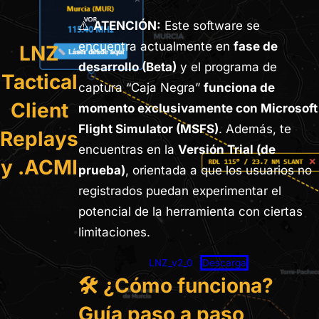
⚠️
ATENCIÓN:
Este software se
encuentra actualmente en
fase de
LNZ
desarrollo (Beta)
y el programa de
Tactical
captura “Caja Negra”
funciona de
Client
momento exclusivamente con Microsoft
Flight Simulator (MSFS)
. Además, te
Replays
encuentras en la
Versión Trial (de
y .ACMI
prueba)
, orientada a que los usuarios no
registrados puedan experimentar el
potencial de la herramienta con ciertas
limitaciones.
LNZ_v2_0
Descarga
🛠️ ¿Cómo funciona?
Guía paso a paso