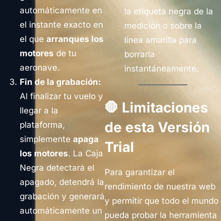
automáticamente en
la etiqueta negra de la
el instante exacto en
medición o sobre la
el que
arranques los
línea amarilla para
motores
de tu
borrarla
aeronave.
instantáneamente.
Fin de la grabación:
Al finalizar tu vuelo y
🛑 Limitaciones
llegar a la
de esta Versión
plataforma,
simplemente
apaga
Trial
los motores
. La Caja
Negra detectará el
Para garantizar el
apagado, detendrá la
rendimiento de nuestra web
grabación y generará
y permitir que todo el mundo
automáticamente un
pueda probar la herramienta