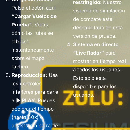
restringido
: Nuestro
Pulsa el botón azul
sistema de simulación
“Cargar Vuelos de
de combate esta
Prueba”
. Verás
deshabilitado en esta
cómo las rutas se
versión de prueba.
dibujan
Sistema en directo
instantáneamente
“Live Radar”
para
sobre el mapa
mostrar en tiempo real
táctico.
a todos los usuarios.
Reproducción:
Usa
Esto solo esta
los controles
disponible para los
inferiores para darle
usuarios.
a
▶ PLAY
. Puedes
acelerar el tiempo
(hasta 60x) o
arrastrar la barra de