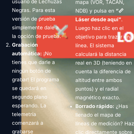
usuario de Lechuzas
mapa (VOR, TACAN,
Negras. Para esta
NDB) y pulsa en
“📏
versión de prueba
Láser desde aquí”
.
simplemente dale a
Luego haz clic en el
la opción de prueba.
objetivo para trazar una
Grabación
línea. El sistema
automática:
¡No
calculará la distancia
tienes que darle a
real en 3D (teniendo en
ningún botón de
cuenta la diferencia de
grabar! El programa
altitud entre ambos
se quedará en
puntos) y el radial
segundo plano
magnético exacto.
esperando. La
Borrado rápido:
¿Has
telemetría
llenado el mapa de
comenzará a
líneas de medición? Haz
grabarse
clic directamente sobre