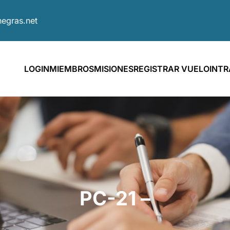
egras.net
LOGIN
MIEMBROS
MISIONES
REGISTRAR VUELO
INT
PC-21 –