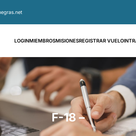
egras.net
LOGIN
MIEMBROS
MISIONES
REGISTRAR VUELO
INT
F-18 –