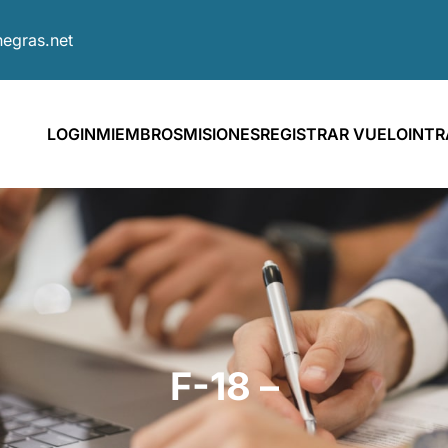
egras.net
LOGIN
MIEMBROS
MISIONES
REGISTRAR VUELO
INT
F-18 –