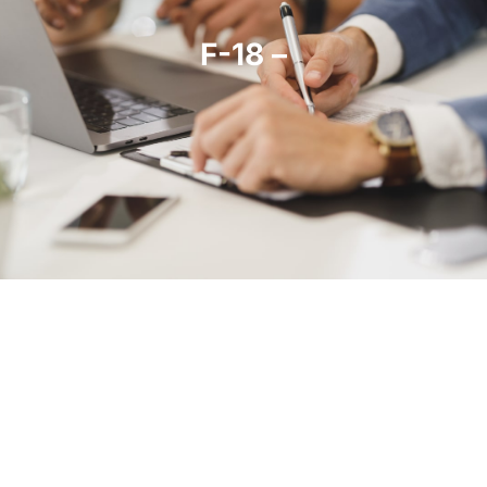
F-18 –