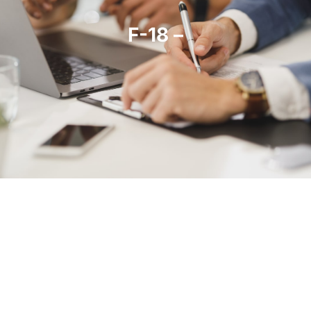
F-18 –