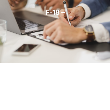
F-18 –