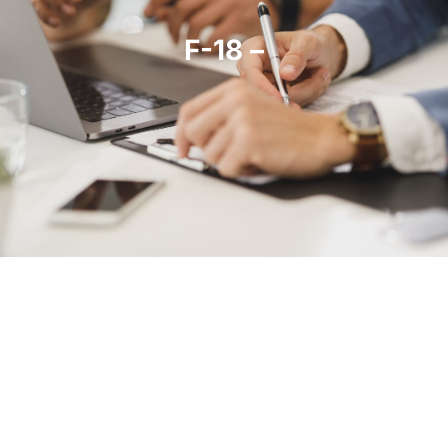
F-18 –