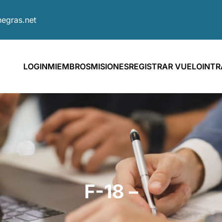
egras.net
LOGIN
MIEMBROS
MISIONES
REGISTRAR VUELO
INT
F-18 –