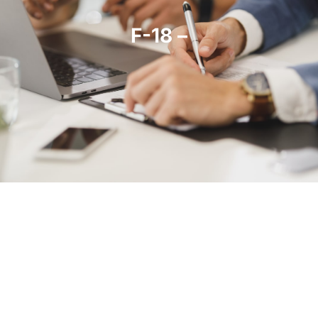
F-18 –