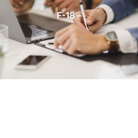
F-18 –