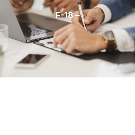
F-18 –