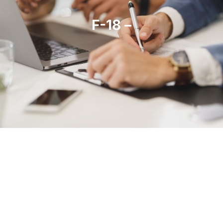
F-18 –