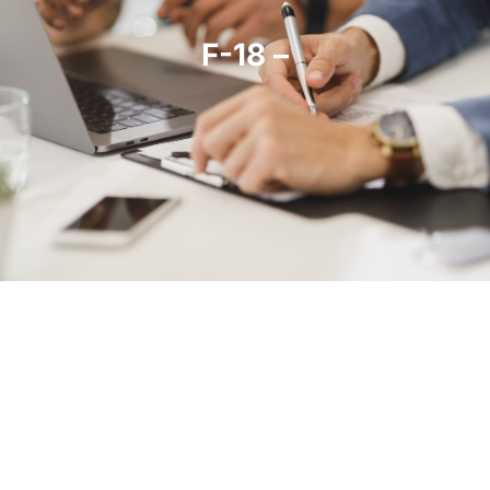
F-18 –