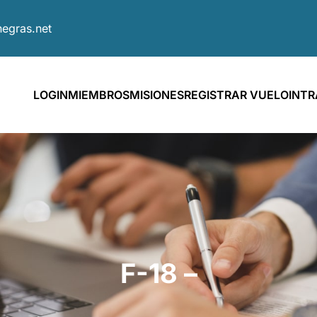
egras.net
LOGIN
MIEMBROS
MISIONES
REGISTRAR VUELO
INT
F-18 –