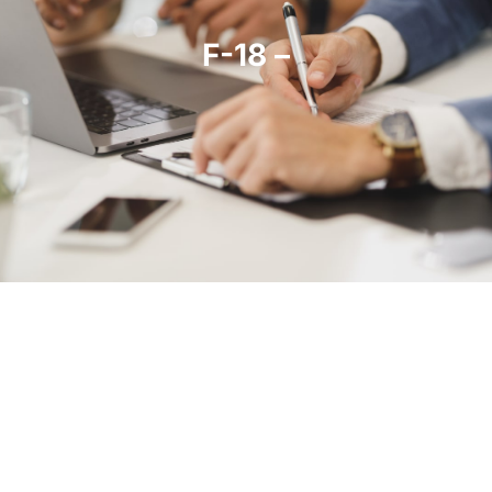
F-18 –