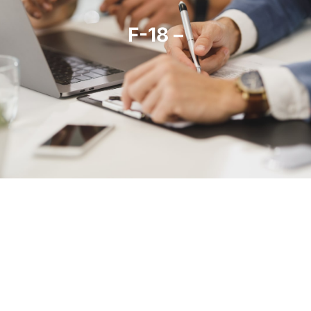
F-18 –