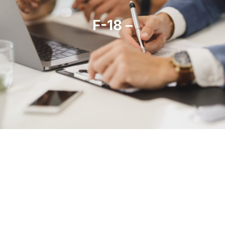
F-18 –