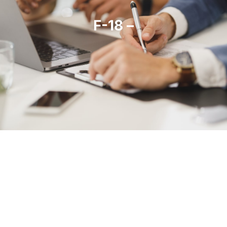
F-18 –