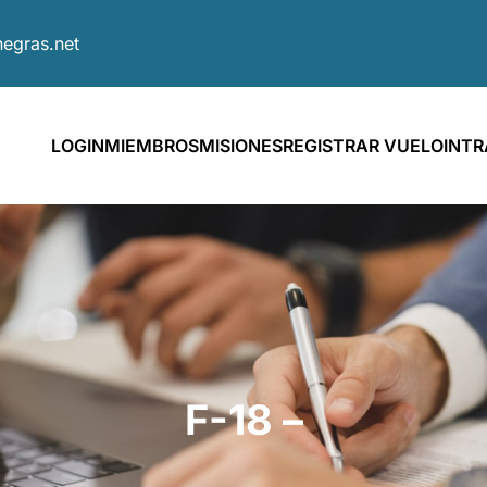
egras.net
LOGIN
MIEMBROS
MISIONES
REGISTRAR VUELO
INT
F-18 –