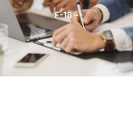
F-18 –