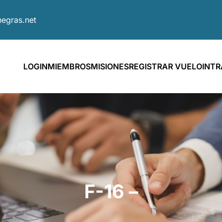
egras.net
LOGIN
MIEMBROS
MISIONES
REGISTRAR VUELO
INT
F-16 –