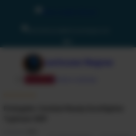
Entra a nuestro Discord
administracion@lechuzasnegras.net
YouTube
Instagram
Lechuzas Negras
Solicitar QRA
Unirse a Lechuzas
Protegido: Combat Ready Eurofighter
Typhoon WIP
Categorías:
MFS