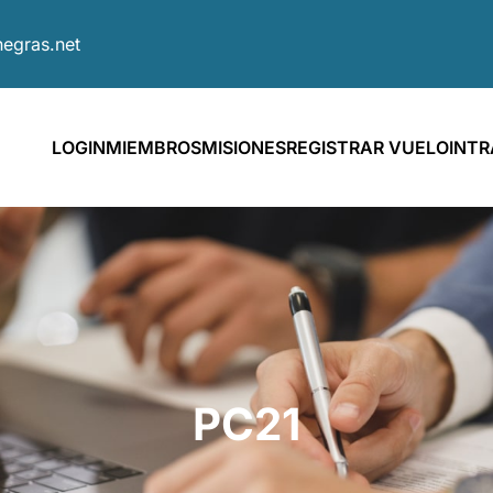
egras.net
LOGIN
MIEMBROS
MISIONES
REGISTRAR VUELO
INT
PC21