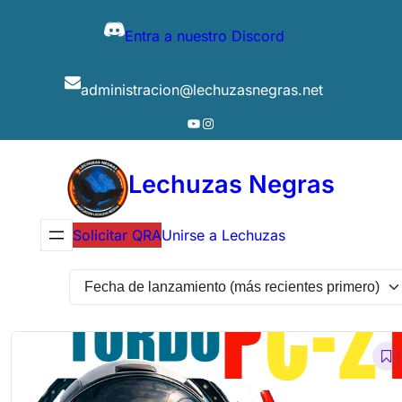
Entra a nuestro Discord
administracion@lechuzasnegras.net
YouTube
Instagram
Lechuzas Negras
Solicitar QRA
Unirse a Lechuzas