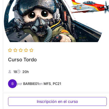
Curso Tordo
18
20h
B
por
BARBIE01
en
MFS
,
PC21
Inscripción en el curso