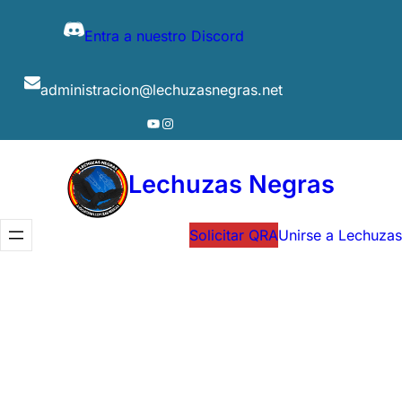
Entra a nuestro Discord
administracion@lechuzasnegras.net
YouTube
Instagram
Lechuzas Negras
Solicitar QRA
Unirse a Lechuzas
BARBIE61
Mago