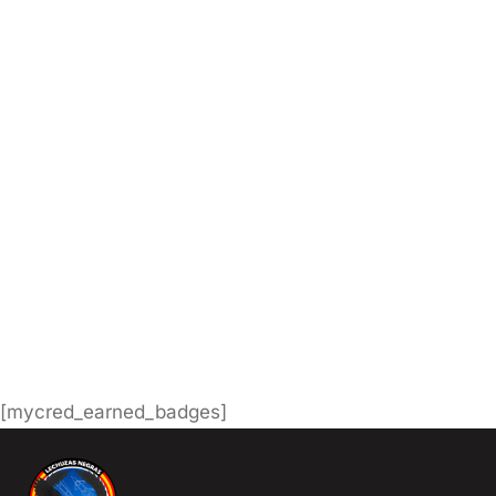
Dirección de correo electrónico
1999aleja@hotmail.es
Nombre
BARBIE61
Apellidos
Mago
[mycred_earned_badges]